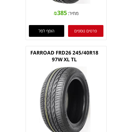
₪
385
מחיר:
פרטים נוספים
הוסף לסל
FARROAD FRD26 245/40R18
97W XL TL