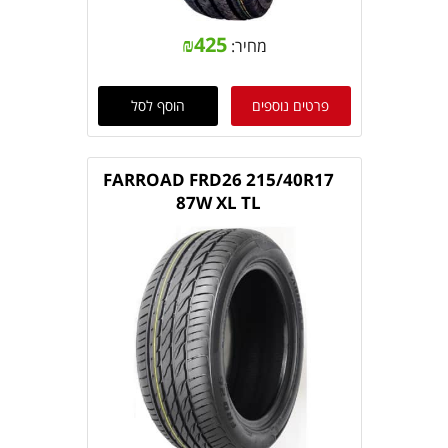
₪
425
מחיר:
פרטים נוספים
הוסף לסל
FARROAD FRD26 215/40R17
87W XL TL