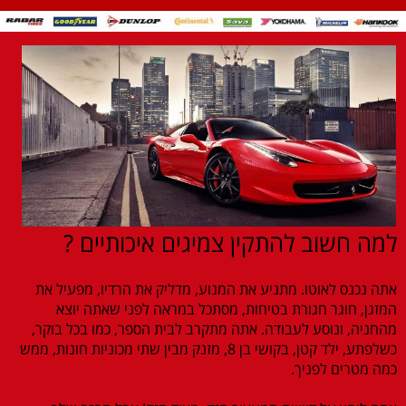
למה חשוב להתקין צמיגים איכותיים ?
אתה נכנס לאוטו. מתניע את המנוע, מדליק את הרדיו, מפעיל את
המזגן, חוגר חגורת בטיחות, מסתכל במראה לפני שאתה יוצא
מהחניה, ונוסע לעבודה. אתה מתקרב לבית הספר, כמו בכל בוקר,
כשלפתע, ילד קטן, בקושי בן 8, מזנק מבין שתי מכוניות חונות, ממש
כמה מטרים לפניך.