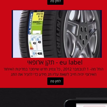
לחץ פה
eu label - תקן ארופאי
החל מה- 1 לנובמבר 2012 , כל צמיג חדש שיימכר במדינות האיחוד
האירופי יהיה חייב לשאת עליו תג מידע כדי להכיר את התג
לחץ פה