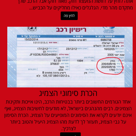
אתה לוחץ על דוושת המעצור חזק. מאוד חזק! אבל הרכב שלך
מתקדם מהר מדי. הגלגלים כאילו מחליקים על הכביש...
לחץ פה
הכרת סימוני הצמיג
אחד הגורמים החשובים ביותר בבטיחות הרכב, הינו אייכות ותקינות
הצמיגים. רבים מהנהגים בישראל, לא מודעים לחשיבות הצמיג, ואף
אינם יודעים לקרוא את הסימונים המופיעים על הצמיג. הכרת הסימון
על גבי הצמיג, תעזור לך לדעת מהו הצמיג היעיל והטוב ביותר
לצרכיך.