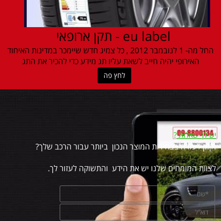
eu label - תקן ארופאי
החל מה- 1 לנובמבר 2012 , כל צמיג חדש שיימכר במדינות האיחוד
האירופי יהיה חייב לשאת עליו תג מידע כדי להכיר את התג
לחץ פה
יש לך שאלות
?
זקוק לעזרה בבחירות המוצר הנכון ביותר עבור הרכב שלך?
לצוות המומחים שלנו יש את הידע והתשוקה לעזור לך.