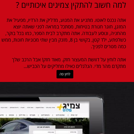
למה חשוב להתקין צמיגים איכותיים ?
אתה נכנס לאוטו. מתניע את המנוע, מדליק את הרדיו, מפעיל את
המזגן, חוגר חגורת בטיחות, מסתכל במראה לפני שאתה יוצא
מהחניה, ונוסע לעבודה. אתה מתקרב לבית הספר, כמו בכל בוקר,
כשלפתע, ילד קטן, בקושי בן 8, מזנק מבין שתי מכוניות חונות, ממש
כמה מטרים לפניך.
אתה לוחץ על דוושת המעצור חזק. מאוד חזק! אבל הרכב שלך
מתקדם מהר מדי. הגלגלים כאילו מחליקים על הכביש...
לחץ פה