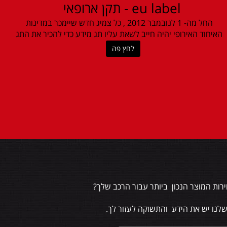
eu label - תקן ארופאי
החל מה- 1 לנובמבר 2012 , כל צמיג חדש שיימכר במדינות
האיחוד האירופי יהיה חייב לשאת עליו תג מידע כדי להכיר את התג
לחץ פה
רות המוצר הנכון ביותר עבור הרכב שלך?
שלנו יש את הידע והתשוקה לעזור לך.