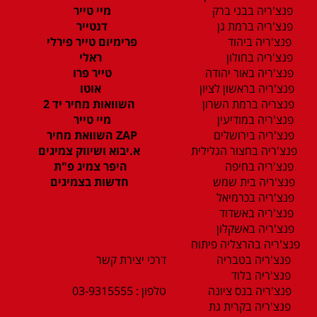
פנצ'ריה בבני ברק
מיי טייר
פנצ'ריה ברמת גן
דנטייר
פנצ'ריה ביהוד
פרימיום טייר פירלי
פנצ'ריה בחולון
ראלי
פנצ'ריה באור יהודה
טייר פרו
פנצ'ריה בראשון לציון
אוטו
פנצריה ברמת השרון
השוואות מחיר יד 2
פנצ'ריה במודיעין
מיי טייר
פנצ'ריה בירושלים
ZAP השוואת מחיר
פנצ'ריה בחצור הגלילית
א.יבוא ושיווק צמיגים
פנצ'ריה בחיפה
היפר צמיג פ"ת
פנצ'ריה בית שמש
חדשות בצמיגים
פנצ'ריה בכרמיאל
פנצ'ריה באשדוד
פנצ'ריה באשקלון
פנצ'ריה בהרצליה פיתוח
פנצ'ריה בטבריה
דרכי יצירת קשר
פנצ'ריה בלוד
פנצ'ריה בנס ציונה
טלפון : 03-9315555
פנצ'ריה בקרית גת