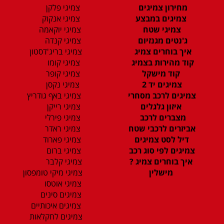
מחירון צמיגים
צמיגי פלקן
צמיגים במבצע
צמיגי אנקוק
צמיגי שטח
צמיגי יוקאמה
ג'נטים מגנזיום
צמיגי קנדה
איך בוחרים צמיג
צמיגי בריג'דסטון
קוד מהירות בצמיג
צמיגי קומו
קוד מישקל
צמיגי קופר
צמיגים יד 2
צמיגי נקסן
צמיגים לרכב מסחרי
צמיגי באף גודריץ
איזון גלגלים
צמיגי רייקן
מצברים לרכב
צמיגי פירלי
אביזרים לרכבי שטח
צמיגי ראדר
דיל לסט צמיגים
צמיגי פארוד
צמיגים לפי סוג רכב
צמיגי ברום
איך בוחרים צמיג ?
צמיגי קלבר
מישלין
צמיגי מיקי טומפסון
צמיגי אוטסו
צמיגים סינים
צמיגים איכותיים
צמיגים לחקלאות