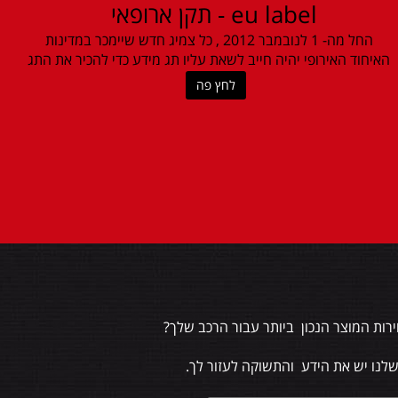
eu label - תקן ארופאי
החל מה- 1 לנובמבר 2012 , כל צמיג חדש שיימכר במדינות
האיחוד האירופי יהיה חייב לשאת עליו תג מידע כדי להכיר את התג
לחץ פה
רות המוצר הנכון ביותר עבור הרכב שלך?
שלנו יש את הידע והתשוקה לעזור לך.