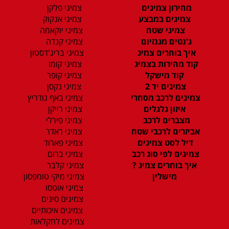
מחירון צמיגים
צמיגי פלקן
צמיגים במבצע
צמיגי אנקוק
צמיגי שטח
צמיגי יוקאמה
ג'נטים מגנזיום
צמיגי קנדה
איך בוחרים צמיג
צמיגי בריג'דסטון
קוד מהירות בצמיג
צמיגי קומו
קוד מישקל
צמיגי קופר
צמיגים יד 2
צמיגי נקסן
צמיגים לרכב מסחרי
צמיגי באף גודריץ
איזון גלגלים
צמיגי רייקן
מצברים לרכב
צמיגי פירלי
אביזרים לרכבי שטח
צמיגי ראדר
דיל לסט צמיגים
צמיגי פארוד
צמיגים לפי סוג רכב
צמיגי ברום
איך בוחרים צמיג ?
צמיגי קלבר
מישלין
צמיגי מיקי טומפסון
צמיגי אוטסו
צמיגים סינים
צמיגים איכותיים
צמיגים לחקלאות