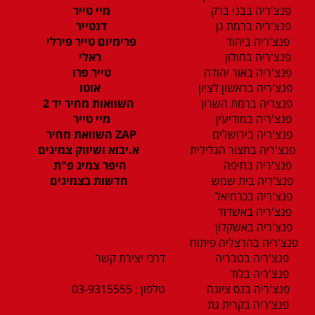
פנצ'ריה בבני ברק
מיי טייר
פנצ'ריה ברמת גן
דנטייר
פנצ'ריה ביהוד
פרימיום טייר פירלי
פנצ'ריה בחולון
ראלי
פנצ'ריה באור יהודה
טייר פרו
פנצ'ריה בראשון לציון
אוטו
פנצריה ברמת השרון
השוואות מחיר יד 2
פנצ'ריה במודיעין
מיי טייר
פנצ'ריה בירושלים
ZAP השוואת מחיר
פנצ'ריה בחצור הגלילית
א.יבוא ושיווק צמיגים
פנצ'ריה בחיפה
היפר צמיג פ"ת
פנצ'ריה בית שמש
חדשות בצמיגים
פנצ'ריה בכרמיאל
פנצ'ריה באשדוד
פנצ'ריה באשקלון
פנצ'ריה בהרצליה פיתוח
פנצ'ריה בטבריה
דרכי יצירת קשר
פנצ'ריה בלוד
פנצ'ריה בנס ציונה
טלפון : 03-9315555
פנצ'ריה בקרית גת