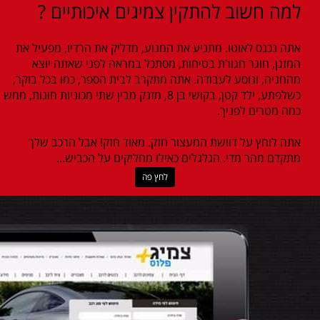
למה חשוב להתקין צמיגים איכותיים ?
אתה נכנס לאוטו. מתניע את המנוע, מדליק את הרדיו, מפעיל את
המזגן, חוגר חגורת בטיחות, מסתכל במראה לפני שאתה יוצא
מהחניה, ונוסע לעבודה. אתה מתקרב לבית הספר, כמו בכל בוקר,
כשלפתע, ילד קטן, בקושי בן 8, מזנק מבין שתי מכוניות חונות, ממש
כמה מטרים לפניך.
אתה לוחץ על דוושת המעצור חזק. מאוד חזק! אבל הרכב שלך
מתקדם מהר מדי. הגלגלים כאילו מחליקים על הכביש...
לחץ פה