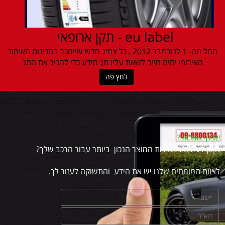
eu label - תקן ארופאי
החל מה- 1 לנובמבר 2012 , כל צמיג חדש שיימכר במדינות האיחוד
האירופי יהיה חייב לשאת עליו תג מידע כדי להכיר את התג
לחץ פה
יש לך שאלות
?
זקוק לעזרה בבחירות המוצר הנכון ביותר עבור הרכב שלך?
לצוות המומחים שלנו יש את הידע והתשוקה לעזור לך.