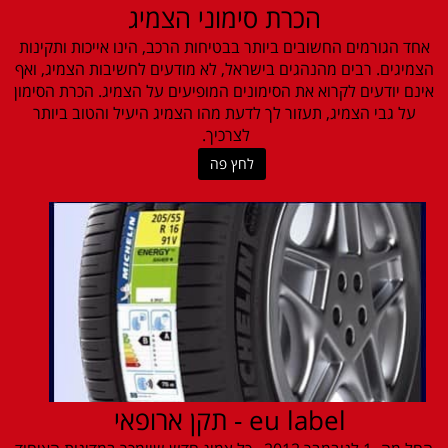
הכרת סימוני הצמיג
אחד הגורמים החשובים ביותר בבטיחות הרכב, הינו אייכות ותקינות
הצמיגים. רבים מהנהגים בישראל, לא מודעים לחשיבות הצמיג, ואף
אינם יודעים לקרוא את הסימונים המופיעים על הצמיג. הכרת הסימון
על גבי הצמיג, תעזור לך לדעת מהו הצמיג היעיל והטוב ביותר
לצרכיך.
לחץ פה
eu label - תקן ארופאי