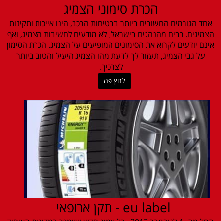
הכרת סימוני הצמיג
אחד הגורמים החשובים ביותר בבטיחות הרכב, הינו אייכות ותקינות
הצמיגים. רבים מהנהגים בישראל, לא מודעים לחשיבות הצמיג, ואף
אינם יודעים לקרוא את הסימונים המופיעים על הצמיג. הכרת הסימון
על גבי הצמיג, תעזור לך לדעת מהו הצמיג היעיל והטוב ביותר
לצרכיך.
לחץ פה
eu label - תקן ארופאי