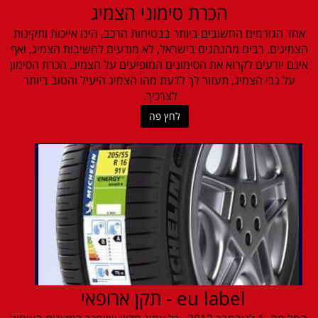
הכרת סימוני הצמיג
אחד הגורמים החשובים ביותר בבטיחות הרכב, הינו אייכות ותקינות
הצמיגים. רבים מהנהגים בישראל, לא מודעים לחשיבות הצמיג, ואף
אינם יודעים לקרוא את הסימונים המופיעים על הצמיג. הכרת הסימון
על גבי הצמיג, תעזור לך לדעת מהו הצמיג היעיל והטוב ביותר
לצרכיך.
לחץ פה
eu label - תקן ארופאי