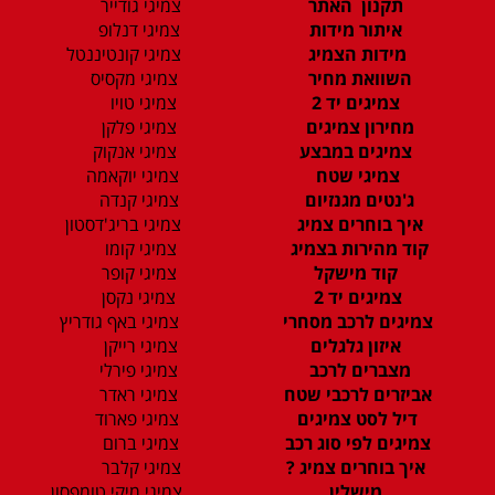
תקנון האתר
צמיגי גודייר
איתור מידות
צמיגי דנלופ
מידות הצמיג
צמיגי קונטיננטל
השוואת מחיר
צמיגי מקסיס
צמיגים יד 2
צמיגי טויו
מחירון צמיגים
צמיגי פלקן
צמיגים במבצע
צמיגי אנקוק
צמיגי שטח
צמיגי יוקאמה
ג'נטים מגנזיום
צמיגי קנדה
איך בוחרים צמיג
צמיגי בריג'דסטון
קוד מהירות בצמיג
צמיגי קומו
קוד מישקל
צמיגי קופר
צמיגים יד 2
צמיגי נקסן
צמיגים לרכב מסחרי
צמיגי באף גודריץ
איזון גלגלים
צמיגי רייקן
מצברים לרכב
צמיגי פירלי
אביזרים לרכבי שטח
צמיגי ראדר
דיל לסט צמיגים
צמיגי פארוד
צמיגים לפי סוג רכב
צמיגי ברום
איך בוחרים צמיג ?
צמיגי קלבר
מישלין
צמיגי מיקי טומפסון