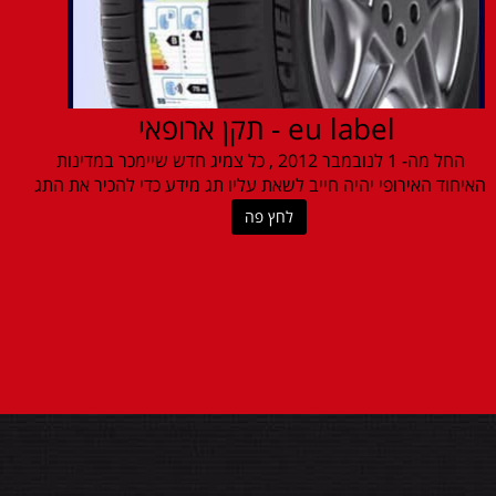
eu label - תקן ארופאי
החל מה- 1 לנובמבר 2012 , כל צמיג חדש שיימכר במדינות
האיחוד האירופי יהיה חייב לשאת עליו תג מידע כדי להכיר את התג
לחץ פה