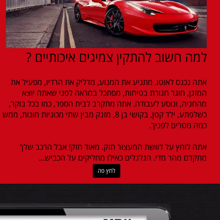
למה חשוב להתקין צמיגים איכותיים ?
אתה נכנס לאוטו. מתניע את המנוע, מדליק את הרדיו, מפעיל את
המזגן, חוגר חגורת בטיחות, מסתכל במראה לפני שאתה יוצא
מהחניה, ונוסע לעבודה. אתה מתקרב לבית הספר, כמו בכל בוקר,
כשלפתע, ילד קטן, בקושי בן 8, מזנק מבין שתי מכוניות חונות, ממש
כמה מטרים לפניך.
אתה לוחץ על דוושת המעצור חזק. מאוד חזק! אבל הרכב שלך
מתקדם מהר מדי. הגלגלים כאילו מחליקים על הכביש...
לחץ פה