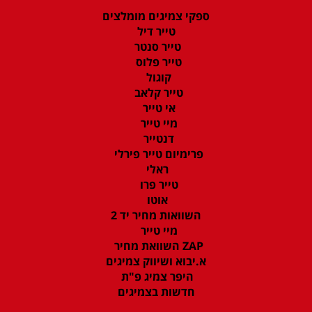
ספקי צמיגים מומלצים
טייר דיל
טייר סנטר
טייר פלוס
קוגול
טייר קלאב
אי טייר
מיי טייר
דנטייר
פרימיום טייר פירלי
ראלי
טייר פרו
אוטו
השוואות מחיר יד 2
מיי טייר
ZAP השוואת מחיר
א.יבוא ושיווק צמיגים
היפר צמיג פ"ת
חדשות בצמיגים