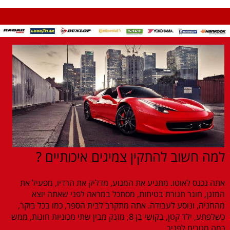
למה חשוב להתקין צמיגים איכותיים ?
אתה נכנס לאוטו. מתניע את המנוע, מדליק את הרדיו, מפעיל את
המזגן, חוגר חגורת בטיחות, מסתכל במראה לפני שאתה יוצא
מהחניה, ונוסע לעבודה. אתה מתקרב לבית הספר, כמו בכל בוקר,
כשלפתע, ילד קטן, בקושי בן 8, מזנק מבין שתי מכוניות חונות, ממש
כמה מטרים לפניך.