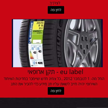
לצרכיך.
לחץ פה
eu label - תקן ארופאי
החל מה- 1 לנובמבר 2012 , כל צמיג חדש שיימכר במדינות האיחוד
האירופי יהיה חייב לשאת עליו תג מידע כדי להכיר את התג
לחץ פה