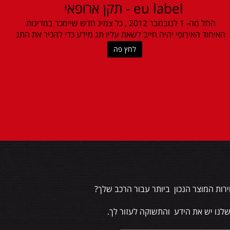
eu label - תקן ארופאי
החל מה- 1 לנובמבר 2012 , כל צמיג חדש שיימכר במדינות
האיחוד האירופי יהיה חייב לשאת עליו תג מידע כדי להכיר את התג
לחץ פה
רות המוצר הנכון ביותר עבור הרכב שלך?
שלנו יש את הידע והתשוקה לעזור לך.