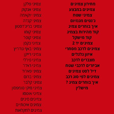
מחירון צמיגים
צמיגי פלקן
צמיגים במבצע
צמיגי אנקוק
צמיגי שטח
צמיגי יוקאמה
ג'נטים מגנזיום
צמיגי קנדה
איך בוחרים צמיג
צמיגי בריג'דסטון
קוד מהירות בצמיג
צמיגי קומו
קוד מישקל
צמיגי קופר
צמיגים יד 2
צמיגי נקסן
צמיגים לרכב מסחרי
צמיגי באף גודריץ
איזון גלגלים
צמיגי רייקן
מצברים לרכב
צמיגי פירלי
אביזרים לרכבי שטח
צמיגי ראדר
דיל לסט צמיגים
צמיגי פארוד
צמיגים לפי סוג רכב
צמיגי ברום
איך בוחרים צמיג ?
צמיגי קלבר
מישלין
צמיגי מיקי טומפסון
צמיגי אוטסו
צמיגים סינים
צמיגים איכותיים
צמיגים לחקלאות