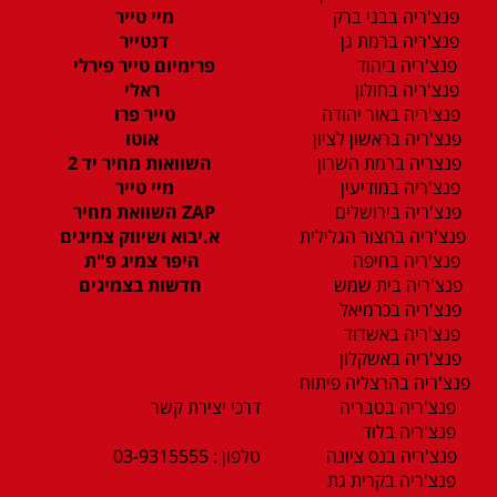
פנצ'ריה בבני ברק
מיי טייר
פנצ'ריה ברמת גן
דנטייר
פנצ'ריה ביהוד
פרימיום טייר פירלי
פנצ'ריה בחולון
ראלי
פנצ'ריה באור יהודה
טייר פרו
פנצ'ריה בראשון לציון
אוטו
פנצריה ברמת השרון
השוואות מחיר יד 2
פנצ'ריה במודיעין
מיי טייר
פנצ'ריה בירושלים
ZAP השוואת מחיר
פנצ'ריה בחצור הגלילית
א.יבוא ושיווק צמיגים
פנצ'ריה בחיפה
היפר צמיג פ"ת
פנצ'ריה בית שמש
חדשות בצמיגים
פנצ'ריה בכרמיאל
פנצ'ריה באשדוד
פנצ'ריה באשקלון
פנצ'ריה בהרצליה פיתוח
פנצ'ריה בטבריה
דרכי יצירת קשר
פנצ'ריה בלוד
פנצ'ריה בנס ציונה
טלפון : 03-9315555
פנצ'ריה בקרית גת