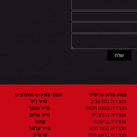
צמיג פלוס סניפים
ספקי צמיגים מומלצים
פנצ'ריה בתל אביב
טייר דיל
פנצ'ריה בפתח תקווה
טייר סנטר
פנצ'ריה בהרצליה
טייר פלוס
פנצ'ריה ברעננה
קוגול
פנצ'ריה בכפר סבא
טייר קלאב
פנצ'ריה בראש העין
אי טייר