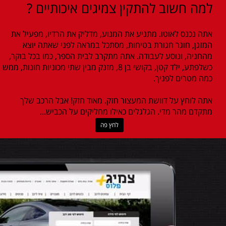
למה חשוב להתקין צמיגים איכותיים ?
אתה נכנס לאוטו. מתניע את המנוע, מדליק את הרדיו, מפעיל את
המזגן, חוגר חגורת בטיחות, מסתכל במראה לפני שאתה יוצא
מהחניה, ונוסע לעבודה. אתה מתקרב לבית הספר, כמו בכל בוקר,
כשלפתע, ילד קטן, בקושי בן 8, מזנק מבין שתי מכוניות חונות, ממש
כמה מטרים לפניך.
אתה לוחץ על דוושת המעצור חזק. מאוד חזק! אבל הרכב שלך
מתקדם מהר מדי. הגלגלים כאילו מחליקים על הכביש...
לחץ פה