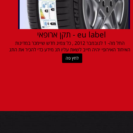
eu label - תקן ארופאי
החל מה- 1 לנובמבר 2012 , כל צמיג חדש שיימכר במדינות
האיחוד האירופי יהיה חייב לשאת עליו תג מידע כדי להכיר את התג
לחץ פה