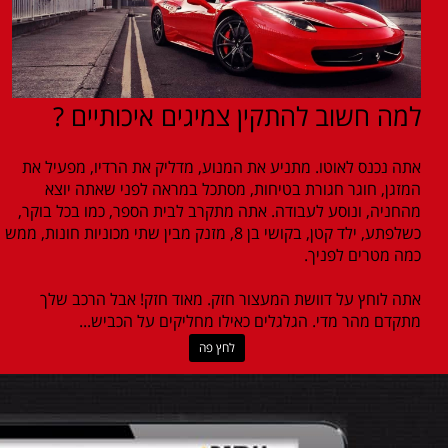
למה חשוב להתקין צמיגים איכותיים ?
אתה נכנס לאוטו. מתניע את המנוע, מדליק את הרדיו, מפעיל את
המזגן, חוגר חגורת בטיחות, מסתכל במראה לפני שאתה יוצא
מהחניה, ונוסע לעבודה. אתה מתקרב לבית הספר, כמו בכל בוקר,
כשלפתע, ילד קטן, בקושי בן 8, מזנק מבין שתי מכוניות חונות, ממש
כמה מטרים לפניך.
אתה לוחץ על דוושת המעצור חזק. מאוד חזק! אבל הרכב שלך
מתקדם מהר מדי. הגלגלים כאילו מחליקים על הכביש...
לחץ פה