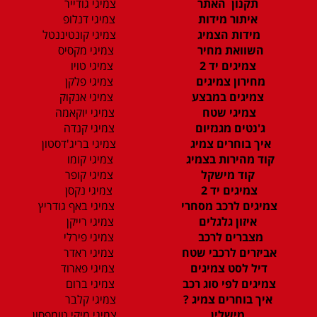
תקנון האתר
צמיגי גודייר
איתור מידות
צמיגי דנלופ
מידות הצמיג
צמיגי קונטיננטל
השוואת מחיר
צמיגי מקסיס
צמיגים יד 2
צמיגי טויו
מחירון צמיגים
צמיגי פלקן
צמיגים במבצע
צמיגי אנקוק
צמיגי שטח
צמיגי יוקאמה
ג'נטים מגנזיום
צמיגי קנדה
איך בוחרים צמיג
צמיגי בריג'דסטון
קוד מהירות בצמיג
צמיגי קומו
קוד מישקל
צמיגי קופר
צמיגים יד 2
צמיגי נקסן
צמיגים לרכב מסחרי
צמיגי באף גודריץ
איזון גלגלים
צמיגי רייקן
מצברים לרכב
צמיגי פירלי
אביזרים לרכבי שטח
צמיגי ראדר
דיל לסט צמיגים
צמיגי פארוד
צמיגים לפי סוג רכב
צמיגי ברום
איך בוחרים צמיג ?
צמיגי קלבר
מישלין
צמיגי מיקי טומפסון