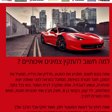
למה חשוב להתקין צמיגים איכותיים ?
אתה נכנס לאוטו. מתניע את המנוע, מדליק את הרדיו, מפעיל את
המזגן, חוגר חגורת בטיחות, מסתכל במראה לפני שאתה יוצא
מהחניה, ונוסע לעבודה. אתה מתקרב לבית הספר, כמו בכל בוקר,
כשלפתע, ילד קטן, בקושי בן 8, מזנק מבין שתי מכוניות חונות, ממש
כמה מטרים לפניך.
אתה לוחץ על דוושת המעצור חזק. מאוד חזק! אבל הרכב שלך