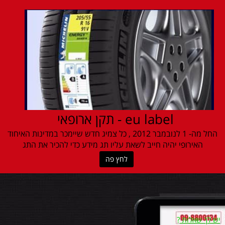
eu label - תקן ארופאי
החל מה- 1 לנובמבר 2012 , כל צמיג חדש שיימכר במדינות האיחוד
האירופי יהיה חייב לשאת עליו תג מידע כדי להכיר את התג
לחץ פה
יש לך שאלות
?