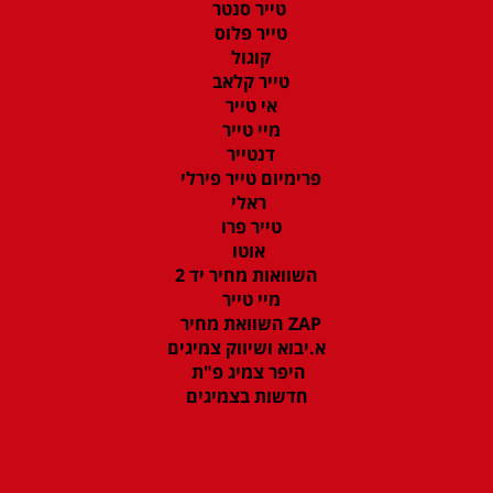
טייר סנטר
טייר פלוס
קוגול
טייר קלאב
אי טייר
מיי טייר
דנטייר
פרימיום טייר פירלי
ראלי
טייר פרו
אוטו
השוואות מחיר יד 2
מיי טייר
ZAP השוואת מחיר
א.יבוא ושיווק צמיגים
היפר צמיג פ"ת
חדשות בצמיגים