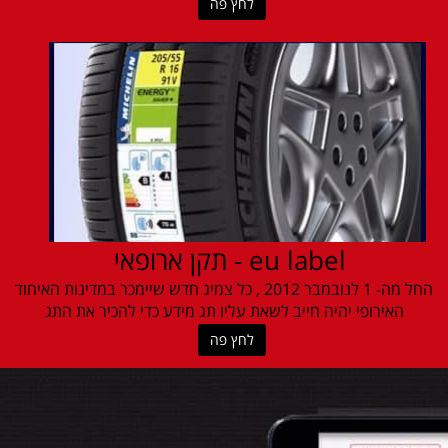
לחץ פה
eu label - תקן ארופאי
החל מה- 1 לנובמבר 2012 , כל צמיג חדש שיימכר במדינות האיחוד
האירופי יהיה חייב לשאת עליו תג מידע כדי להכיר את התג
לחץ פה