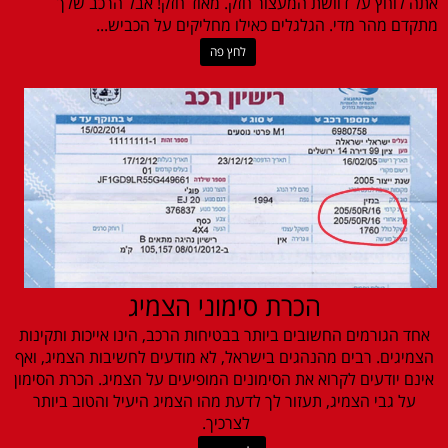
אתה לוחץ על דוושת המעצור חזק. מאוד חזק! אבל הרכב שלך
מתקדם מהר מדי. הגלגלים כאילו מחליקים על הכביש...
לחץ פה
הכרת סימוני הצמיג
אחד הגורמים החשובים ביותר בבטיחות הרכב, הינו אייכות ותקינות
הצמיגים. רבים מהנהגים בישראל, לא מודעים לחשיבות הצמיג, ואף
אינם יודעים לקרוא את הסימונים המופיעים על הצמיג. הכרת הסימון
על גבי הצמיג, תעזור לך לדעת מהו הצמיג היעיל והטוב ביותר
לצרכיך.