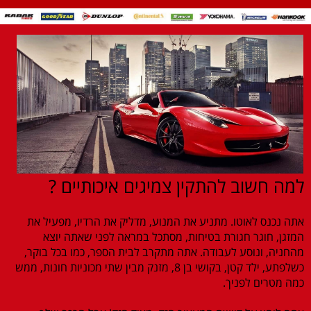
למה חשוב להתקין צמיגים איכותיים ?
אתה נכנס לאוטו. מתניע את המנוע, מדליק את הרדיו, מפעיל את
המזגן, חוגר חגורת בטיחות, מסתכל במראה לפני שאתה יוצא
מהחניה, ונוסע לעבודה. אתה מתקרב לבית הספר, כמו בכל בוקר,
כשלפתע, ילד קטן, בקושי בן 8, מזנק מבין שתי מכוניות חונות, ממש
כמה מטרים לפניך.