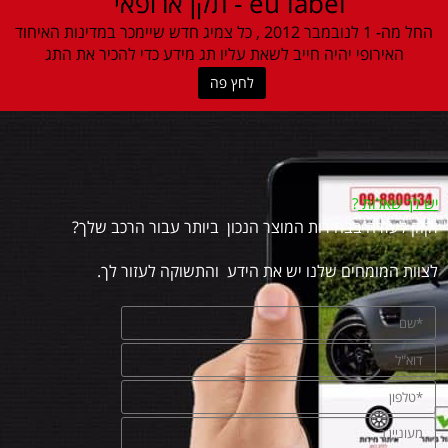
eu label - תקן ארופאי
החל מה- 1 לנובמבר 2012 , כל צמיג חדש שיימכר במדינות האיחוד
האירופי יהיה חייב לשאת עליו תג מידע כדי להכיר את התג
לחץ פה
יש לך שאלות
?
זקוק לעזרה בבחירות המוצר הנכון ביותר עבור הרכב שלך?
לצוות המומחים שלנו יש את הידע והתשוקה לעזור לך.