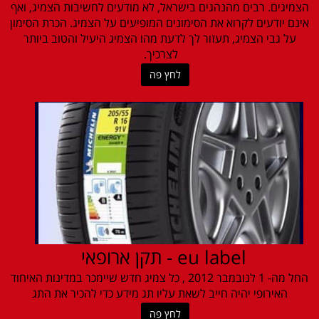
הצמיגים. רבים מהנהגים בישראל, לא מודעים לחשיבות הצמיג, ואף
אינם יודעים לקרוא את הסימונים המופיעים על הצמיג. הכרת הסימון
על גבי הצמיג, תעזור לך לדעת מהו הצמיג היעיל והטוב ביותר
לצרכיך.
לחץ פה
eu label - תקן ארופאי
החל מה- 1 לנובמבר 2012 , כל צמיג חדש שיימכר במדינות האיחוד
האירופי יהיה חייב לשאת עליו תג מידע כדי להכיר את התג
לחץ פה