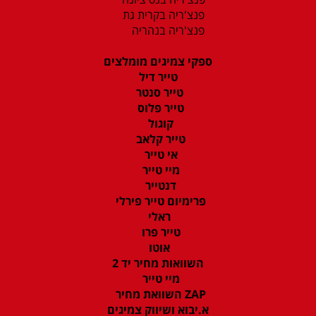
פנצ'ריה בקרית גת
פנצ'ריה בנהריה
ספקי צמיגים מומלצים
טייר דיל
טייר סנטר
טייר פלוס
קוגול
טייר קלאב
אי טייר
מיי טייר
דנטייר
פרימיום טייר פירלי
ראלי
טייר פרו
אוטו
השוואות מחיר יד 2
מיי טייר
ZAP השוואת מחיר
א.יבוא ושיווק צמיגים