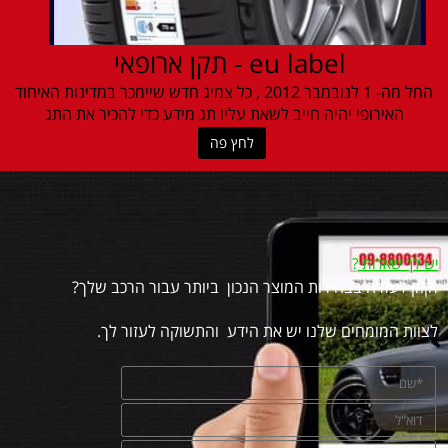
eu label - תקן ארופאי
החל מה- 1 לנובמבר 2012 , כל צמיג חדש שיימכר במדינות האיחוד
האירופי יהיה חייב לשאת עליו תג מידע כדי להכיר את התג
לחץ פה
יש לך שאלות
?
זקוק לעזרה בבחירות המוצר הנכון ביותר עבור הרכב שלך?
לצוות המומחים שלנו יש את הידע והתשוקה לעזור לך.