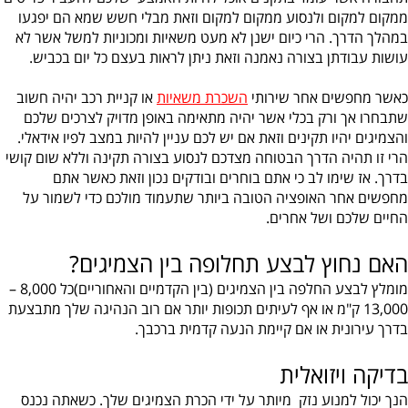
ממקום למקום ולנסוע ממקום למקום וזאת מבלי חשש שמא הם יפגעו
במהלך הדרך. הרי כיום ישנן לא מעט משאיות ומכוניות למשל אשר לא
עושות עבודתן בצורה נאמנה וזאת ניתן לראות בעצם כל יום בכביש.
כאשר מחפשים אחר שירותי
השכרת משאיות
או קניית רכב יהיה חשוב
שתבחרו אך ורק בכלי אשר יהיה מתאימה באופן מדויק לצרכים שלכם
והצמיגים יהיו תקינים וזאת אם יש לכם עניין להיות במצב לפיו אידאלי.
הרי זו תהיה הדרך הבטוחה מצדכם לנסוע בצורה תקינה וללא שום קושי
בדרך. אז שימו לב כי אתם בוחרים ובודקים נכון וזאת כאשר אתם
מחפשים אחר האופציה הטובה ביותר שתעמוד מולכם כדי לשמור על
החיים שלכם ושל אחרים.
האם נחוץ לבצע תחלופה בין הצמיגים?
מומלץ לבצע החלפה בין הצמיגים (בין הקדמיים והאחוריים)כל 8,000 –
13,000 ק"מ או אף לעיתים תכופות יותר אם רוב הנהיגה שלך מתבצעת
בדרך עירונית או אם קיימת הנעה קדמית ברכבך.
בדיקה ויזואלית
הנך יכול למנוע נזק מיותר על ידי הכרת הצמיגים שלך. כשאתה נכנס