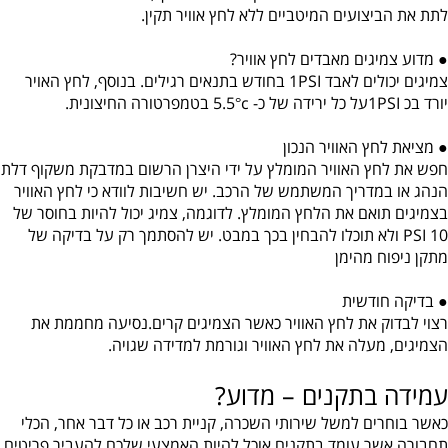
לתת את הביצועים המיטביים ללא לחץ אוויר תקין.
● מדוע צמיגים מאבדים לחץ אוויר?
צמיגים יכולים לאבד 1PSI בחודש בתנאים רגילים. בנוסף, לחץ האויר
יורד בכ 1PSIעל כל ירידה של כ- 5.5°c בטמפרטורה החיצונית.
● מציאת לחץ האוויר הנכון
חפש את לחץ האוויר המומלץ על ידי היצרן הרשום במדבקת משקוף דלת
הנהג או במדריך המשתמש של הרכב. יש חשיבות לוודא כי לחץ האוויר
בצמיגים תואם את הלחץ המומלץ. לדוגמה, צמיג יכול להיות בחוסר של
10 PSI ולא תוכלו להבחין בכך במבט. יש להסתמך רק על בדיקה של
מתקן ניפוח מהימן
● בדיקה חודשית
רצוי לבדוק את לחץ האוויר כאשר הצמיגים קרים.נסיעה מחממת את
הצמיגים, מעלה את לחץ האוויר וגורמת למדידה שגויה.
עמידה בתקנים – מדוע?
כאשר בוחרים למשל שירותי השכרה, קניית רכב או כל דבר אחר, הכלי
תחבורה אשר עומד בתקנים אוכל להיות האמצעי שלכם להעביר פריטים