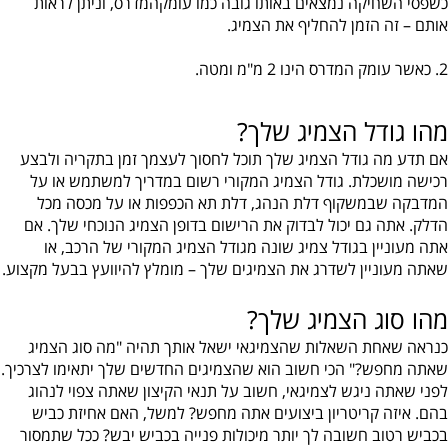
כשפסי השחיקה נמצאים באותו גובה כמו עומקהמדרס, וניתן לראות
אותם – זה הזמן להחליף את הצמיג.
2. כאשר עומק המדרס הינו 2 מ"מ ומטה.
מהו גודל הצמיג שלך?
אם תדע מה גודל הצמיג שלך תוכל לחסוך לעצמך זמן בתקריה ולבצע
רכישה מושכלת. גודל הצמיג המקורי רשום במדריך למשתמש או על
המדבקה שבמשקוף דלת הנהג, דלת תא הכפפות או על מכסה מכל
הדלק. אתה גם יכול לבדוק את הרישום בדופן הצמיג הנוכחי שלך. אם
אתה מעוניין בגודל צמיג שונה מגודל הצמיג המקורי של הרכב, או
שאתה מעוניין לשדרג את הצמיגים שלך – מומלץ להיוועץ בבעל מקצוע.
מהו סוג הצמיג שלך?
כנראה שאחת השאלות שהצמיגאי ישאל אותך תהיה "מה סוג הצמיג
שאתה מחפש?" הכי חשוב הוא שהצמיגים החדשים שלך יתאימו לצרכיך.
לפני שאתה ניגש לצמיגאי, חשוב על תנאי הקיצון שאתה צפוי לנהוג
בהם. איזה קריטריון ביצועים אתה מחפש? למשל, האם אחיזת כביש
בכביש רטוב חשובה לך יותר מיכולות פנייה בכביש יבש? ככל שתמסור