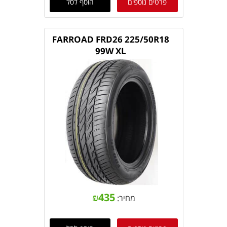
פרטים נוספים
הוסף לסל
FARROAD FRD26 225/50R18
99W XL
₪
435
מחיר: