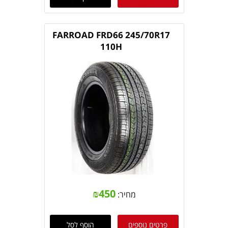
FARROAD FRD66 245/70R17
110H
₪
450
מחיר:
פרטים נוספים
הוסף לסל