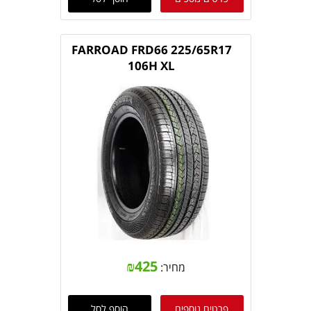
FARROAD FRD66 225/65R17
106H XL
₪
425
מחיר:
פרטים נוספים
הוסף לסל