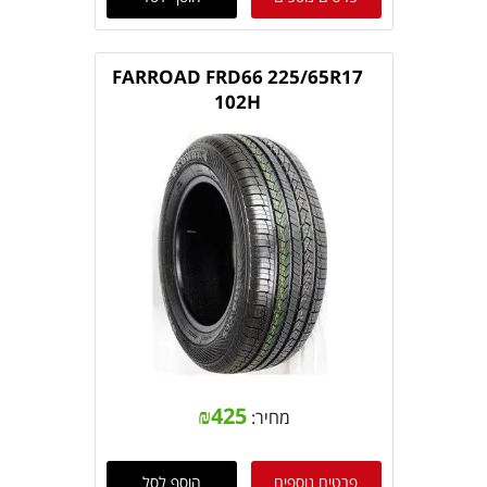
FARROAD FRD66 225/65R17
102H
₪
425
מחיר:
פרטים נוספים
הוסף לסל