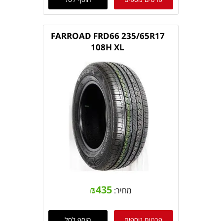
FARROAD FRD66 235/65R17
108H XL
₪
435
מחיר:
פרטים נוספים
הוסף לסל