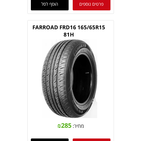
פרטים נוספים
הוסף לסל
FARROAD FRD16 165/65R15
81H
₪
285
מחיר: