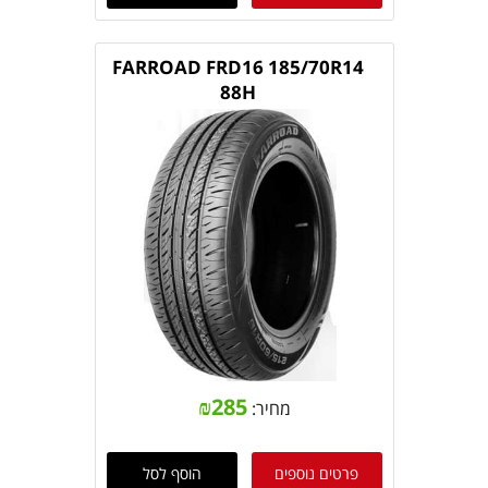
FARROAD FRD16 185/70R14
88H
₪
285
מחיר:
פרטים נוספים
הוסף לסל