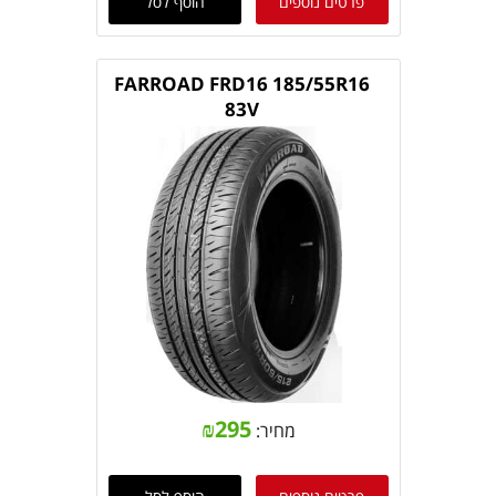
פרטים נוספים
הוסף לסל
FARROAD FRD16 185/55R16
83V
₪
295
מחיר: