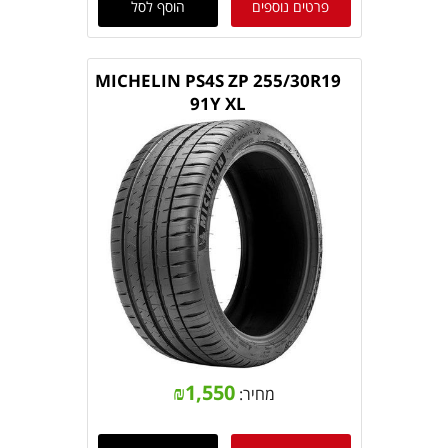
פרטים נוספים
הוסף לסל
MICHELIN PS4S ZP 255/30R19
91Y XL
₪
1,550
מחיר: