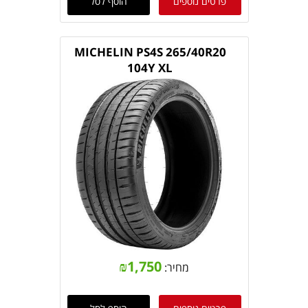
פרטים נוספים
הוסף לסל
MICHELIN PS4S 265/40R20
104Y XL
₪
1,750
מחיר: