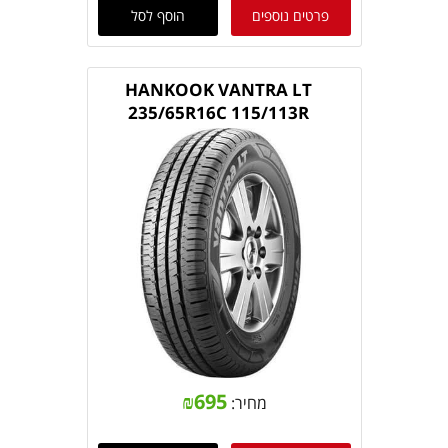
פרטים נוספים
הוסף לסל
HANKOOK VANTRA LT
235/65R16C 115/113R
₪
695
מחיר: