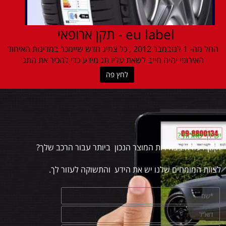
eu label - תקן ארופאי
החל מה- 1 לנובמבר 2012 , כל צמיג חדש שיימכר במדינות האיחוד
האירופי יהיה חייב לשאת עליו תג מידע כדי להכיר את התג
לחץ פה
יש לך שאלות
?
זקוק לעזרה בבחירות המוצר הנכון ביותר עבור הרכב שלך?
לצוות המומחים שלנו יש את הידע והתשוקה לעזור לך.